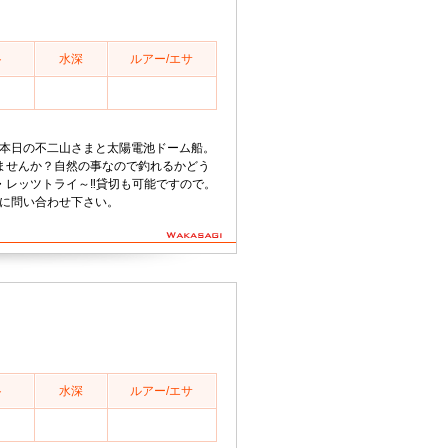
ト
水深
ルアー/エサ
30分本日の不二山さまと太陽電池ドーム船。
ませんか？自然の事なので釣れるかどう
レッツトライ～‼️貸切も可能ですので。
気軽に問い合わせ下さい。
ト
水深
ルアー/エサ