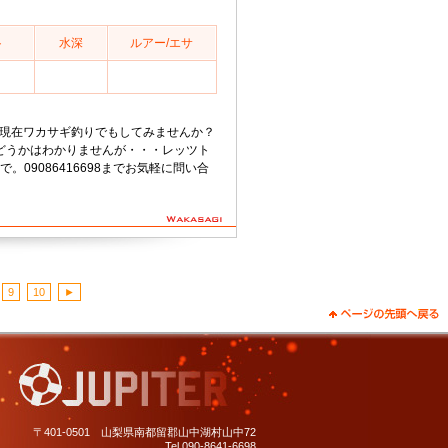
ト
水深
ルアー/エサ
08分現在ワカサギ釣りでもしてみませんか？
どうかはわかりませんが・・・レッツト
で。09086416698までお気軽に問い合
9
10
►
〒401-0501 山梨県南都留郡山中湖村山中72
Tel 090-8641-6698