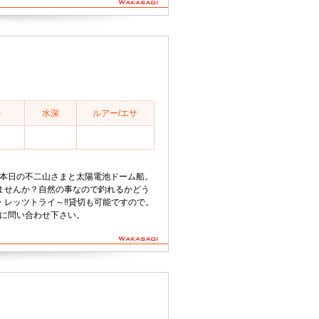
ト
水深
ルアー/エサ
35分本日の不二山さまと太陽電池ドーム船。
ませんか？自然の事なので釣れるかどう
レッツトライ～‼️貸切も可能ですので。
気軽に問い合わせ下さい。