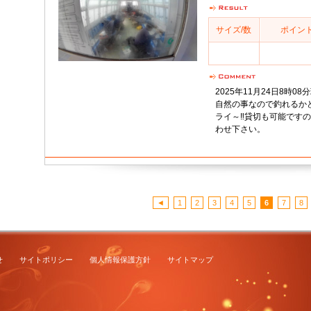
サイズ/数
ポイン
2025年11月24日8時
自然の事なので釣れるか
ライ～‼️貸切も可能ですの
わせ下さい。
◄
1
2
3
4
5
6
7
8
せ
サイトポリシー
個人情報保護方針
サイトマップ