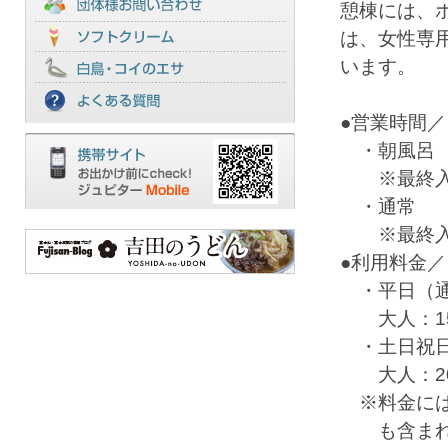
憩棟には、
は、女性専
います。
●営業時間／
・朝風呂 7
※最終入館
・通常 10
※最終入館
●利用料金／
・平日（
大人：150
・土日祝
大人：200
※料金には
も含まれ