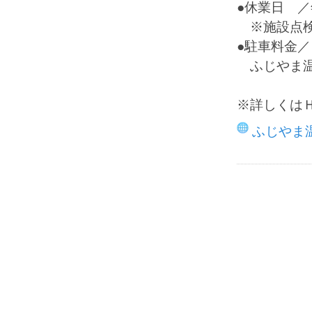
●休業日 
※施設点検
●駐車料金／
ふじやま温
※詳しくは
ふじやま